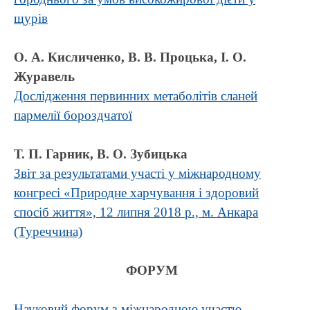
щурів
О. А. Кисличенко, В. В. Процька, І. О.
Журавель
Дослідження первинних метаболітів сланей
пармелії бороздчатої
Т. П. Гарник, В. О. Зубицька
Звіт за результатами участі у міжнародному
конгресі «Природне харчування і здоровий
спосіб життя», 12 липня 2018 р., м. Анкара
(Туреччина)
ФОРУМ
Науковий форум з міжнародною участю