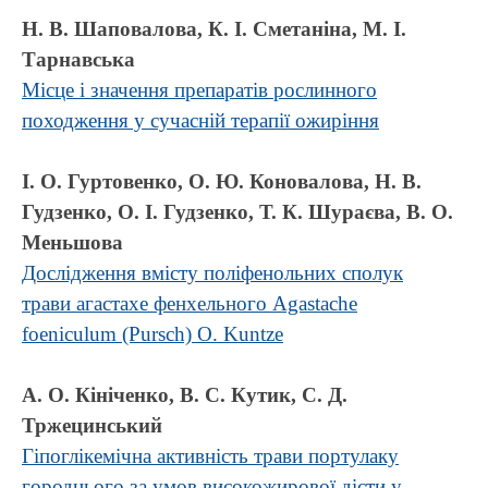
Н. В. Шаповалова, К. І. Сметаніна, М. І.
Тарнавська
Місце і значення препаратів рослинного
походження у сучасній терапії ожиріння
І. О. Гуртовенко, О. Ю. Коновалова, Н. В.
Гудзенко, О. І. Гудзенко, Т. К. Шураєва, В. О.
Меньшова
Дослідження вмісту поліфенольних сполук
трави агастахе фенхельного Agastache
foeniculum (Pursch) O. Kuntze
А. О. Кініченко, В. С. Кутик, С. Д.
Тржецинський
Гіпоглікемічна активність трави портулаку
городнього за умов високожирової дієти у