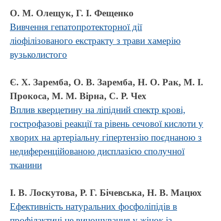
О. М. Олещук, Г. І. Фещенко
Вивчення гепатопротекторної дії
ліофілізованого екстракту з трави хамерію
вузьколистого
Є. Х. Заремба, О. В. Заремба, Н. О. Рак, М. І.
Прокоса, М. М. Вірна, С. Р. Чех
Вплив кверцетину на ліпідний спектр крові,
гострофазові реакції та рівень сечової кислоти у
хворих на артеріальну гіпертензію поєднаною з
недиференційованою дисплазією сполучної
тканини
І. В. Лоскутова, Р. Г. Бічевська, Н. В. Мацюх
Ефективність натуральних фосфоліпідів в
профілактиці не виношування у жінок із