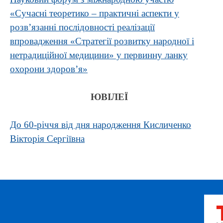
«Сучасні теоретико – практичні аспекти у
розв’язанні послідовності реалізації
впровадження «Стратегії розвитку народної і
нетрадиційної медицини» у первинну ланку
охорони здоров’я»
ЮВІЛЕЇ
До 60-річчя від дня народження Кисличенко
Вікторія Сергіївна