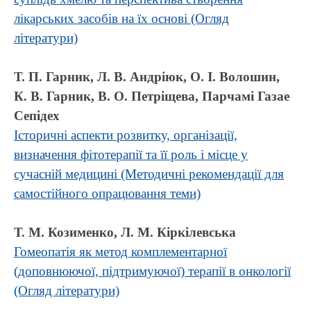
лікарських засобів на їх основі (Огляд
літератури)
Т. П. Гарник, Л. В. Андріюк, О. І. Волошин,
К. В. Гарник, В. О. Петріщева, Парчамі Газае
Сепідех
Історичні аспекти розвитку, організації,
визначення фітотерапії та її роль і місце у
сучасній медицині (Методичні рекомендації для
самостійного опрацювання теми)
Т. М. Козименко, Л. М. Кіркілевська
Гомеопатія як метод комплементарної
(доповнюючої, підтримуючої) терапії в онкології
(Огляд літератури)