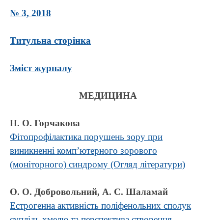
№ 3, 2018
Титульна сторінка
Зміст журналу
МЕДИЦИНА
Н. О. Горчакова
Фітопрофілактика порушень зору при
виникненні комп’ютерного зорового
(моніторного) синдрому (Огляд літератури)
О. О. Добровольний, А. С. Шаламай
Естрогенна активність поліфенольних сполук
суплідь хмелю та перспектива створення