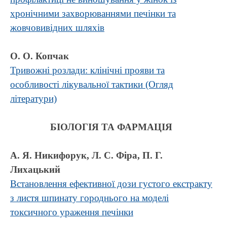
хронічними захворюваннями печінки та
жовчовивідних шляхів
О. О. Копчак
Тривожні розлади: клінічні прояви та
особливості лікувальної тактики (Огляд
літератури)
БІОЛОГІЯ ТА ФАРМАЦІЯ
А. Я. Никифорук, Л. С. Фіра, П. Г.
Лихацький
Встановлення ефективної дози густого екстракту
з листя шпинату городнього на моделі
токсичного ураження печінки