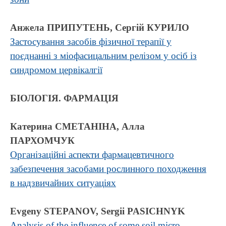
Анжела ПРИПУТЕНЬ, Сергій КУРИЛО
Застосування засобів фізичної терапії у
поєднанні з міофасицальним релізом у осіб із
синдромом цервікалгії
БІОЛОГІЯ. ФАРМАЦІЯ
Катерина СМЕТАНІНА, Алла
ПАРХОМЧУК
Організаційні аспекти фармацевтичного
забезпечення засобами рослинного походження
в надзвичайних ситуаціях
Evgeny STEPANOV, Sergii PASICHNYK
Analysis of the influence of some soil micro