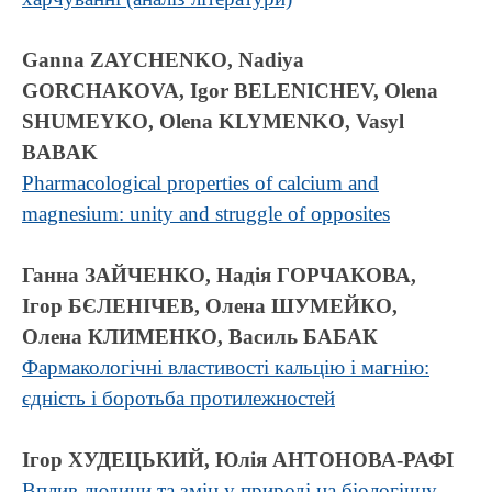
Ganna ZAYCHENKO, Nadiya
GORCHAKOVA, Igor BELENICHEV, Olena
SHUMEYKO, Olena KLYMENKO, Vasyl
BABAK
Pharmacological properties of calcium and
magnesium: unity and struggle of opposites
Ганна ЗАЙЧЕНКО, Надія ГОРЧАКОВА,
Ігор БЄЛЕНІЧЕВ, Олена ШУМЕЙКО,
Олена КЛИМЕНКО, Василь БАБАК
Фармакологічні властивості кальцію і магнію:
єдність і боротьба протилежностей
Ігор ХУДЕЦЬКИЙ, Юлія АНТОНОВА-РАФІ
Вплив людини та змін у природі на біологічну