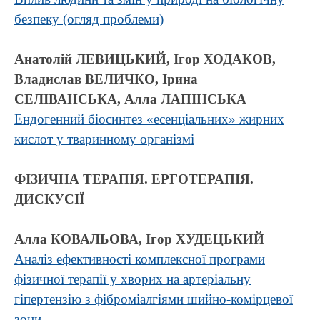
безпеку (огляд проблеми)
Анатолій ЛЕВИЦЬКИЙ, Ігор ХОДАКОВ,
Владислав ВЕЛИЧКО, Ірина
СЕЛІВАНСЬКА, Алла ЛАПІНСЬКА
Ендогенний біосинтез «есенціальних» жирних
кислот у тваринному організмі
ФІЗИЧНА ТЕРАПІЯ. ЕРГОТЕРАПІЯ.
ДИСКУСІЇ
Алла КОВАЛЬОВА, Ігор ХУДЕЦЬКИЙ
Аналіз ефективності комплексної програми
фізичної терапії у хворих на артеріальну
гіпертензію з фіброміалгіями шийно-комірцевої
зони