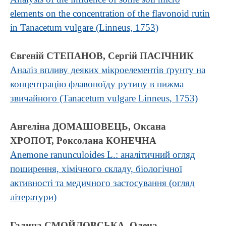
elements on the concentration of the flavonoid rutin
in Tanacetum vulgare (Linneus, 1753)
Євгеній СТЕПАНОВ, Сергій ПАСІЧНИК
Аналіз впливу деяких мікроелементів ґрунту на
концентрацію флавоноїду рутину в пижма
звичайного (Tanacetum vulgare Linneus, 1753)
Ангеліна ДОМАШОВЕЦЬ, Оксана
ХРОПОТ, Роксолана КОНЕЧНА
Anemone ranunculoides L.: аналітичний огляд
поширення, хімічного складу, біологічної
активності та медичного застосування (огляд
літератури)
Галина СМОЙЛОВСЬКА, Олена