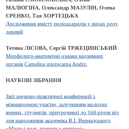
МАЛЮГІНА, Олександр МАЗУЛІН, Олена
ЄРЕНКО, Тая ХОРТЕЦЬКА
Дослідження вмісту полісахаридів у видах роду
деревій
Тетяна ЛІСОВА, Сергій ТРЖЕЦИНСЬКИЙ
Морфолого-анатомічні ознаки надземних
органів Camelina microcarpa Andrz.
НАУКОВІ ЗІБРАННЯ
Звіт науково-практичної конференції з
міжнародною участю, залученням молодих
вчених, студентів, приуроченої до 160-річчя від
дня народження академіка В.І. Вернадського
«Місце і роль людини у природі»