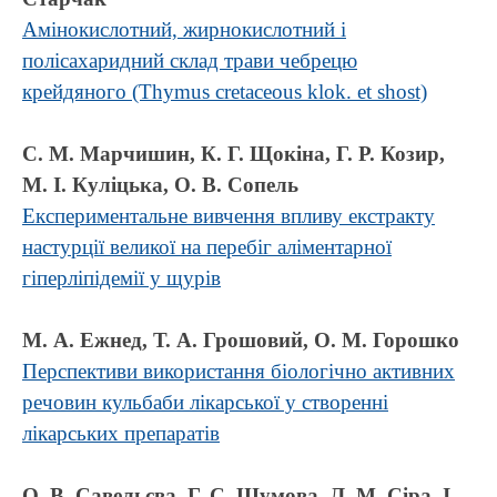
Амінокислотний, жирнокислотний і
полісахаридний склад трави чебрецю
крейдяного (Thymus cretaceous klok. et shost)
С. М. Марчишин, К. Г. Щокіна, Г. Р. Козир,
М. І. Куліцька, О. В. Сопель
Експериментальне вивчення впливу екстракту
настурції великої на перебіг аліментарної
гіперліпідемії у щурів
М. А. Ежнед, Т. А. Грошовий, О. М. Горошко
Перспективи використання біологічно активних
речовин кульбаби лікарської у створенні
лікарських препаратів
О. В. Савельєва, Г. С. Шумова, Л. М. Сіра, І.