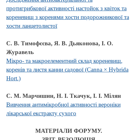
протигрибкової активності настойок з квіток та
кореневищ з коренями хости подорожникової та
хости ланцетолистої
С. В. Тимофєєва, Я. В. Дьяконова, І. О.
Журавель
Мікро- та макроелементний склад кореневищ,
коренів та листя канни садової (Canna × Hybrida
Hort.)
С. М. Марчишин, Н. І. Ткачук, І. І. Мілян
Вивчення антимікробної активності вероніки
лікарської екстракту сухого
МАТЕРІАЛИ ФОРУМУ.
ЗВІТ. РЕЗОЛЮЦІЯ