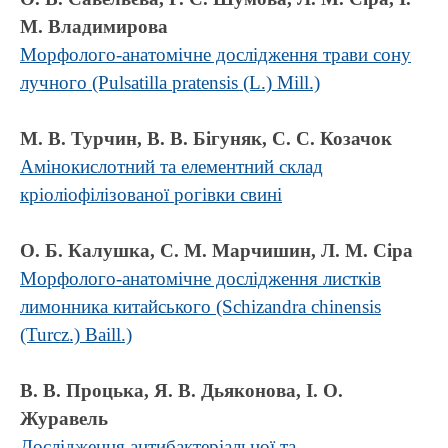
М. Владимирова
Морфолого-анатомічне дослідження трави сону
лучного (Pulsatilla pratensis (L.) Mill.)
М. В. Турчин, В. В. Бігуняк, С. С. Козачок
Амінокислотний та елементний склад
кріоліофілізованої рогівки свині
О. Б. Калушка, С. М. Марчишин, Л. М. Сіра
Морфолого-анатомічне дослідження листків
лимонника китайського (Schizandra chinensis
(Turcz.) Baill.)
В. В. Процька, Я. В. Дьяконова, І. О.
Журавель
Дослідження антибактеріальної та