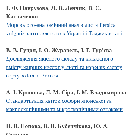
Г. Ф. Наврузова, Л. В. Ленчик, В. С.
Кисличенко
Морфолого-анатомічний аналіз листя Persica
vulgaris заготовленого в Україні і Таджикистані
В. В. Гуцол, І. О. Журавель, І. Г. Гур’єва
Дослідження якісного складу та кількісного
вмісту жирних кислот у листі та коренях салату
сорту «Лолло Россо»
А. І. Крюкова, Л. М. Сіра, І. М. Владимирова
Стандартизація квіток софори японської за
макроскопічними та мікроскопічними ознаками
Н. В. Попова, В. Н. Бубенчікова, Ю. А.
Старчак