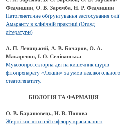
Федчишин, О. В. Заремба, Н. Р. Федчишин
Патогенетичне обґрунтування застосування олії
Амаранту в клінічній практиці (Огляд
літератури)
А. П. Левицький, А. В. Бочаров, О. А.
Макаренко, І. О. Селіванська
Мукозопротекторна дія на кишечник щурів
фітопрепарату «Леквін» за умов неалкогольного
стеатогепатиту.
БІОЛОГІЯ ТА ФАРМАЦІЯ
О. В. Барашовець, Н. В. Попова
Жирні кислоти олії сафлору красильного