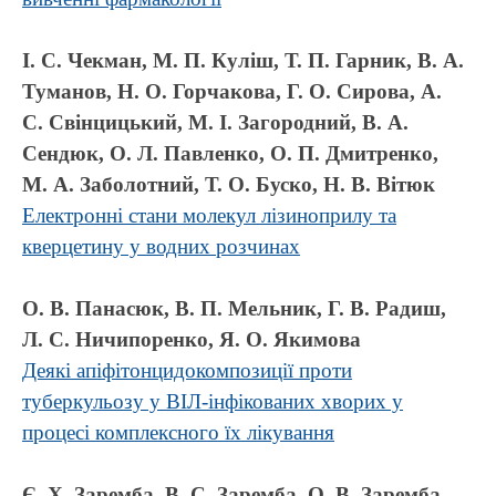
І. С. Чекман, М. П. Куліш, Т. П. Гарник, В. А.
Туманов, Н. О. Горчакова, Г. О. Сирова, А.
С. Свінцицький, М. І. Загородний, В. А.
Сендюк, О. Л. Павленко, О. П. Дмитренко,
М. А. Заболотний, Т. О. Буско, Н. В. Вітюк
Електронні стани молекул лізиноприлу та
кверцетину у водних розчинах
О. В. Панасюк, В. П. Мельник, Г. В. Радиш,
Л. С. Ничипоренко, Я. О. Якимова
Деякі апіфітонцидокомпозиції проти
туберкульозу у ВІЛ-інфікованих хворих у
процесі комплексного їх лікування
Є. Х. Заремба, В. С. Заремба, О. В. Заремба-